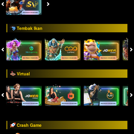
Tembak Ikan
Virtual
Crash Game