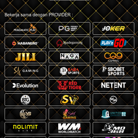
Bekerja sama dengan PROVIDER :