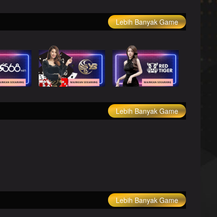
Lebih Banyak Game
Lebih Banyak Game
Lebih Banyak Game