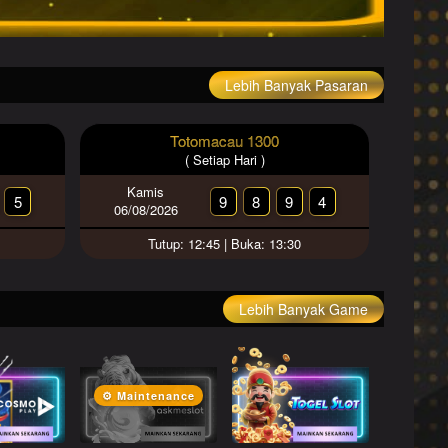
Lebih Banyak Pasaran
Totomacau 1300
( Setiap Hari )
Kamis
5
9
8
9
4
06/08/2026
Tutup: 12:45 | Buka: 13:30
Lebih Banyak Game
⚙ Maintenance