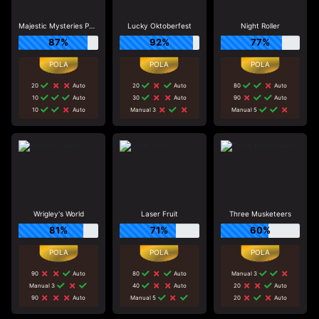
Majestic Mysteries Power Reel
Lucky Oktoberfest
Night Roller
87%
92%
77%
20
Auto
20
Auto
80
Auto
10
Auto
30
Auto
90
Auto
10
Auto
Manual 3
Manual 5
Wrigley's World
Laser Fruit
Three Musketeers
81%
71%
60%
90
Auto
80
Auto
Manual 3
Manual 3
40
Auto
20
Auto
90
Auto
Manual 5
20
Auto