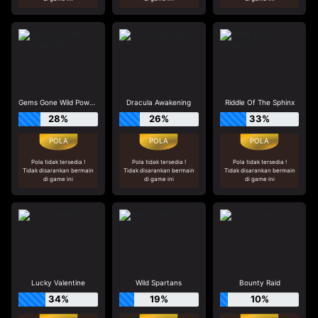
Gems Gone Wild Power Reels
Dracula Awakening
Riddle Of The Sphinx
28%
26%
33%
Pola tidak tersedia !
Pola tidak tersedia !
Pola tidak tersedia !
Tidak disarankan bermain
Tidak disarankan bermain
Tidak disarankan bermain
di game ini
di game ini
di game ini
Lucky Valentine
Wild Spartans
Bounty Raid
34%
19%
10%