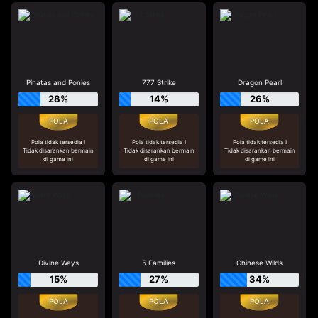
Pinatas and Ponies
777 Strike
Dragon Pearl
28%
14%
26%
Pola tidak tersedia !
Pola tidak tersedia !
Pola tidak tersedia !
Tidak disarankan bermain
Tidak disarankan bermain
Tidak disarankan bermain
di game ini
di game ini
di game ini
Divine Ways
5 Families
Chinese Wilds
15%
27%
34%