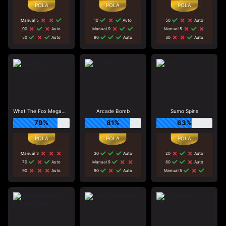
Manual 5
10
Auto
50
Auto
90
Auto
Manual 9
Manual 5
50
Auto
90
Auto
30
Auto
What The Fox Megaways
Arcade Bomb
Sumo Spins
79%
81%
63%
Manual 3
30
Auto
20
Auto
70
Auto
Manual 9
80
Auto
90
Auto
90
Auto
Manual 5