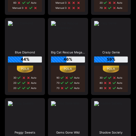
60
Auto
Manual 3
20
Auto
Manual 3
Manual 3
70
Auto
Blue Diamond
Big Cat Rescue Megaways
Crazy Genie
44%
46%
59%
30
Auto
90
Auto
30
Auto
20
Auto
70
Auto
80
Auto
20
Auto
70
Auto
80
Auto
Peggy Sweets
Gems Gone Wild
Shadow Society