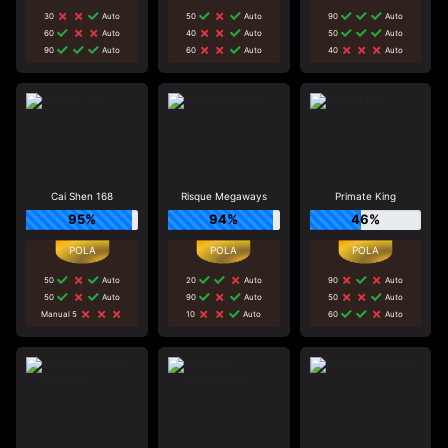
30
Auto
50
Auto
90
Auto
60
Auto
40
Auto
50
Auto
90
Auto
60
Auto
40
Auto
Cai Shen 168
Risque Megaways
Primate King
95%
94%
46%
50
Auto
20
Auto
90
Auto
50
Auto
90
Auto
50
Auto
Manual 5
10
Auto
60
Auto