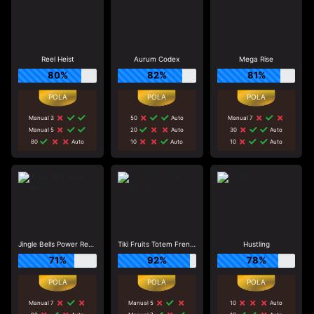
Reel Heist
Aurum Codex
Mega Rise
80%
82%
81%
Manual 3
50
Auto
Manual 7
Manual 5
20
Auto
30
Auto
80
Auto
10
Auto
10
Auto
Jingle Bells Power Reels
Tiki Fruits Totem Frenzy
Hustling
71%
92%
78%
Manual 7
Manual 5
10
Auto