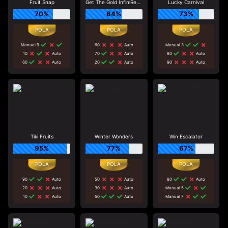
Fruit Snap
Get The Gold InfiniReels
Lucky Carnival
70%
64%
73%
Manual 9
60
Auto
Manual 3
10
Auto
70
Auto
80
Auto
60
Auto
20
Auto
90
Auto
Tiki Fruits
Winter Wonders
Win Escalator
95%
77%
67%
90
Auto
50
Auto
80
Auto
20
Auto
30
Auto
Manual 5
10
Auto
50
Auto
Manual 7