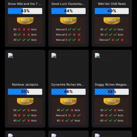
Snow Wild and the 7 Features
Good Luck Clusterbuster
Wild Hot Chilli Reels
43%
44%
49%
80
Auto
Manual 5
90
Auto
30
Auto
Manual 5
30
Auto
30
Auto
Manual 3
Manual 7
Rainbow Jackpots
Dynamite Riches Megaways
Doggy Riches Megaways
55%
46%
58%
60
Auto
40
Auto
50
Auto
20
Auto
Manual 3
40
Auto
40
Auto
80
Auto
60
Auto