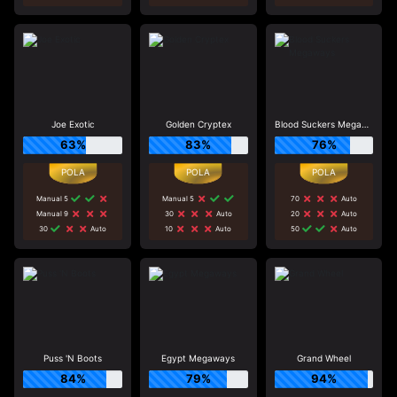
Joe Exotic
Golden Cryptex
Blood Suckers Megaways
63%
83%
76%
Manual 5
Manual 5
70
Auto
Manual 9
30
Auto
20
Auto
30
Auto
10
Auto
50
Auto
Puss 'N Boots
Egypt Megaways
Grand Wheel
84%
79%
94%