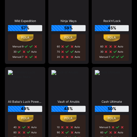
Wild Expedition
Ninja Ways
Rock'n'Lock
57%
59%
45%
Manual 9
60
Auto
60
Auto
30
Auto
70
Auto
30
Auto
Manual 7
20
Auto
Manual 7
Ali Baba's Luck Power Reels
Vault of Anubis
Cash Ultimate
49%
48%
50%
40
Auto
10
Auto
Manual 5
80
Auto
90
Auto
60
Auto