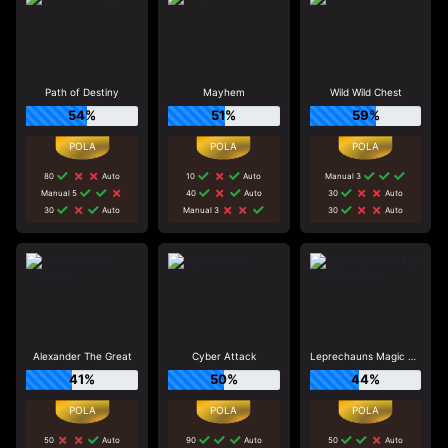
Path of Destiny
Mayhem
Wild Wild Chest
54%
51%
59%
80
Auto
10
Auto
Manual 3
Manual 5
40
Auto
30
Auto
30
Auto
Manual 3
30
Auto
Alexander The Great
Cyber Attack
Leprechauns Magic Power Reels
41%
50%
44%
50
Auto
90
Auto
50
Auto