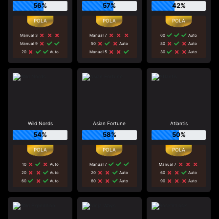
56%
57%
42%
Manual 3
Manual 7
60
Auto
Manual 9
50
Auto
80
Auto
20
Auto
Manual 5
30
Auto
Wild Nords
Asian Fortune
Atlantis
54%
58%
50%
10
Auto
Manual 7
Manual 7
20
Auto
20
Auto
60
Auto
60
Auto
60
Auto
90
Auto