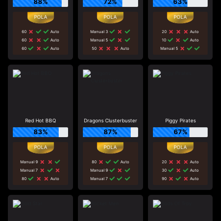
88%
72%
63%
60
Auto
Manual 3
20
Auto
60
Auto
Manual 5
10
Auto
60
Auto
50
Auto
Manual 5
Red Hot BBQ
Dragons Clusterbuster
Piggy Pirates
83%
87%
67%
Manual 9
80
Auto
20
Auto
Manual 7
Manual 9
30
Auto
80
Auto
Manual 7
90
Auto