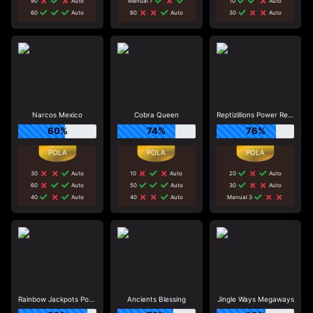
90
Auto
Manual 7
10
Auto
60
Auto
80
Auto
30
Auto
Narcos Mexico
Cobra Queen
Reptizillions Power Reels
60%
74%
76%
30
Auto
10
Auto
20
Auto
60
Auto
50
Auto
30
Auto
40
Auto
40
Auto
Manual 3
Rainbow Jackpots Power Lines
Ancients Blessing
Jingle Ways Megaways