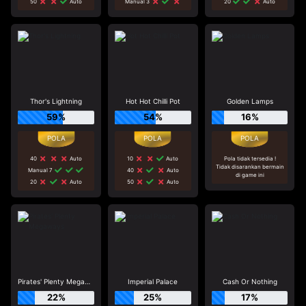
50
Auto
Manual 3
20
Auto
Thor's Lightning
Hot Hot Chilli Pot
Golden Lamps
59%
54%
16%
40
Auto
10
Auto
Pola tidak tersedia !
Tidak disarankan bermain
Manual 7
40
Auto
di game ini
20
Auto
50
Auto
Pirates' Plenty Megaways
Imperial Palace
Cash Or Nothing
22%
25%
17%