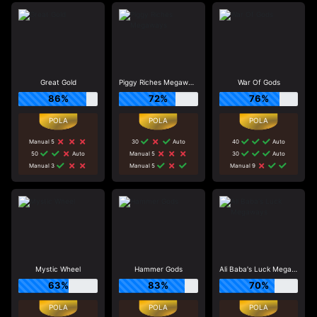
Great Gold
Piggy Riches Megaways
War Of Gods
86%
72%
76%
Manual 5
30
Auto
40
Auto
50
Auto
Manual 5
30
Auto
Manual 3
Manual 5
Manual 9
Mystic Wheel
Hammer Gods
Ali Baba's Luck Megaways
63%
83%
70%