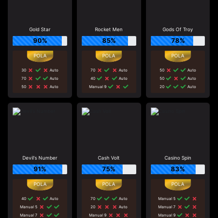
Gold Star
Rocket Men
Gods Of Troy
90%
85%
78%
30
Auto
70
Auto
50
Auto
70
Auto
40
Auto
50
Auto
50
Auto
Manual 9
20
Auto
Devil's Number
Cash Volt
Casino Spin
91%
75%
83%
40
Auto
70
Auto
Manual 5
Manual 5
20
Auto
Manual 7
Manual 7
Manual 9
Manual 9