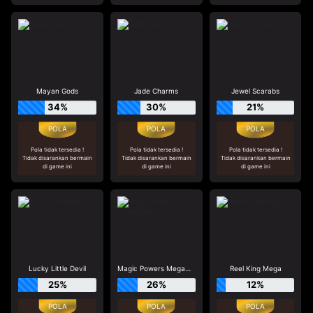
Mayan Gods
Jade Charms
Jewel Scarabs
34%
30%
21%
Pola tidak tersedia !
Pola tidak tersedia !
Pola tidak tersedia !
Tidak disarankan bermain
Tidak disarankan bermain
Tidak disarankan bermain
di game ini
di game ini
di game ini
Lucky Little Devil
Magic Powers Megaways
Reel King Mega
25%
26%
12%