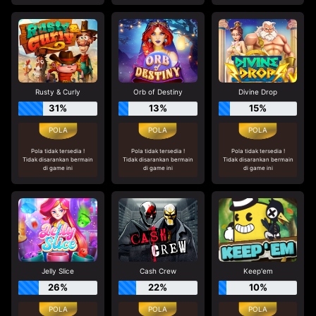
Rusty & Curly
Orb of Destiny
Divine Drop
31%
13%
15%
Pola tidak tersedia !
Pola tidak tersedia !
Pola tidak tersedia !
Tidak disarankan bermain
Tidak disarankan bermain
Tidak disarankan bermain
di game ini
di game ini
di game ini
Jelly Slice
Cash Crew
Keep'em
26%
22%
10%