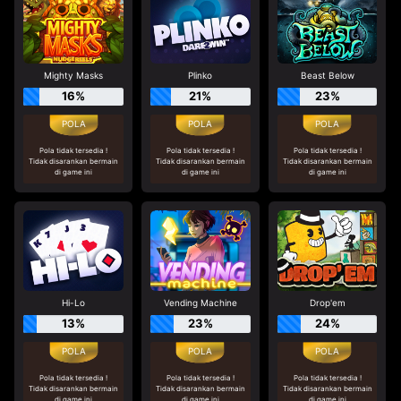
Mighty Masks
Plinko
Beast Below
16%
21%
23%
Pola tidak tersedia !
Pola tidak tersedia !
Pola tidak tersedia !
Tidak disarankan bermain
Tidak disarankan bermain
Tidak disarankan bermain
di game ini
di game ini
di game ini
Hi-Lo
Vending Machine
Drop'em
13%
23%
24%
Pola tidak tersedia !
Pola tidak tersedia !
Pola tidak tersedia !
Tidak disarankan bermain
Tidak disarankan bermain
Tidak disarankan bermain
di game ini
di game ini
di game ini