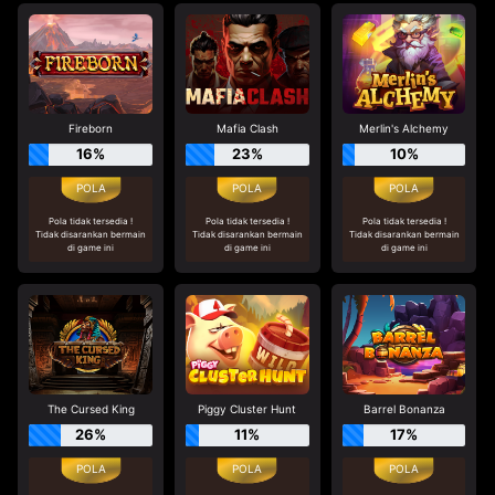
Fireborn
Mafia Clash
Merlin's Alchemy
16%
23%
10%
Pola tidak tersedia !
Pola tidak tersedia !
Pola tidak tersedia !
Tidak disarankan bermain
Tidak disarankan bermain
Tidak disarankan bermain
di game ini
di game ini
di game ini
The Cursed King
Piggy Cluster Hunt
Barrel Bonanza
26%
11%
17%