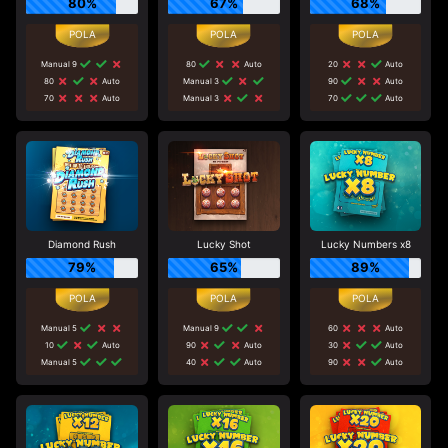
80%
67%
68%
Manual 9
80
Auto
20
Auto
80
Auto
Manual 3
90
Auto
70
Auto
Manual 3
70
Auto
Diamond Rush
Lucky Shot
Lucky Numbers x8
79%
65%
89%
Manual 5
Manual 9
60
Auto
10
Auto
90
Auto
30
Auto
Manual 5
40
Auto
90
Auto