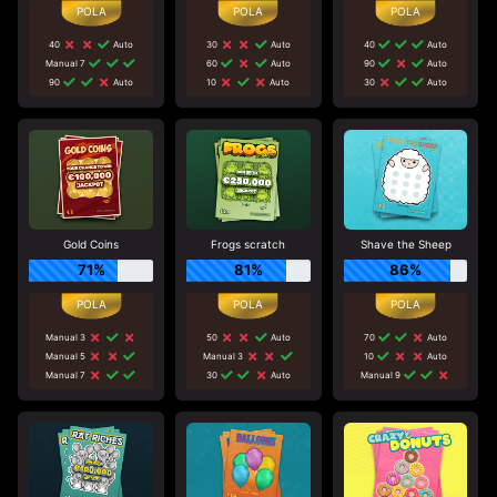
40
Auto
30
Auto
40
Auto
Manual 7
60
Auto
90
Auto
90
Auto
10
Auto
30
Auto
Gold Coins
Frogs scratch
Shave the Sheep
71%
81%
86%
Manual 3
50
Auto
70
Auto
Manual 5
Manual 3
10
Auto
Manual 7
30
Auto
Manual 9