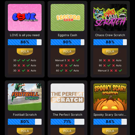
LOVE is all you need
Eggstra Cash
Chaos Crew Scratch
86%
90%
88%
30
Auto
Manual 3
30
Auto
30
Auto
80
Auto
90
Auto
30
Auto
60
Auto
Manual 3
Football Scratch
The Perfect Scratch
Spooky Scary Scratchy
80%
71%
84%