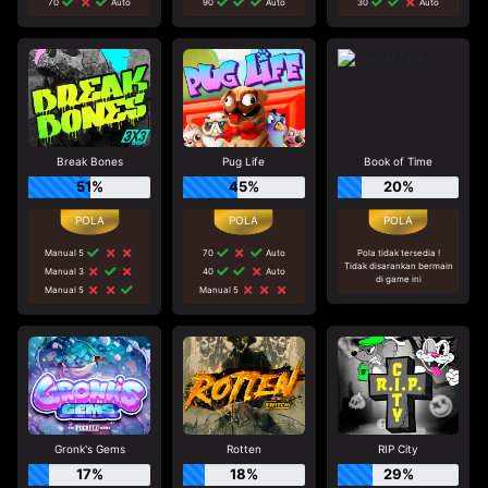
70
Auto
90
Auto
30
Auto
Break Bones
Pug Life
Book of Time
51%
45%
20%
Manual 5
70
Auto
Pola tidak tersedia !
Tidak disarankan bermain
Manual 3
40
Auto
di game ini
Manual 5
Manual 5
Gronk's Gems
Rotten
RIP City
17%
18%
29%