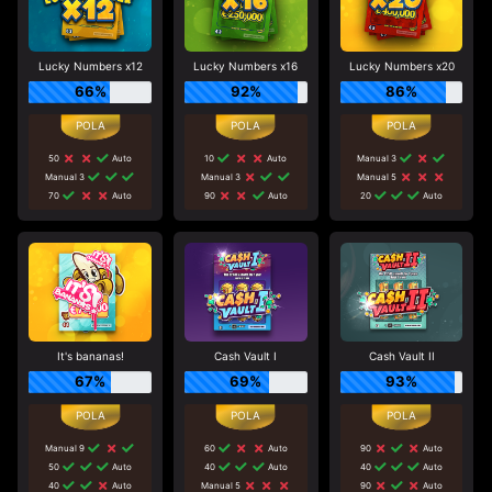
Lucky Numbers x12
Lucky Numbers x16
Lucky Numbers x20
66%
92%
86%
50
Auto
10
Auto
Manual 3
Manual 3
Manual 3
Manual 5
70
Auto
90
Auto
20
Auto
It's bananas!
Cash Vault I
Cash Vault II
67%
69%
93%
Manual 9
60
Auto
90
Auto
50
Auto
40
Auto
40
Auto
40
Auto
Manual 5
90
Auto