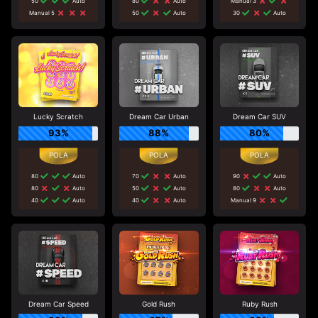
50
Auto
80
Auto
Manual 3
Manual 5
50
Auto
30
Auto
Lucky Scratch
Dream Car Urban
Dream Car SUV
93%
88%
80%
80
Auto
70
Auto
90
Auto
80
Auto
50
Auto
80
Auto
40
Auto
40
Auto
Manual 9
Dream Car Speed
Gold Rush
Ruby Rush