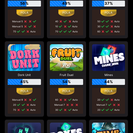
56%
49%
37%
Manual 5
40
Auto
50
Auto
Manual 5
10
Auto
30
Auto
70
Auto
70
Auto
60
Auto
Dork Unit
Fruit Duel
Mines
45%
54%
44%
Manual 9
60
Auto
20
Auto
20
Auto
Manual 7
Manual 7
70
Auto
30
Auto
20
Auto