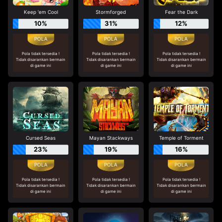
Keep 'em Cool
Stormforged
Fear the Dark
10%
31%
12%
Pola tidak tersedia !
Pola tidak tersedia !
Pola tidak tersedia !
Tidak disarankan bermain
Tidak disarankan bermain
Tidak disarankan bermain
di game ini
di game ini
di game ini
Cursed Seas
Mayan Stackways
Temple of Torment
23%
19%
16%
Pola tidak tersedia !
Pola tidak tersedia !
Pola tidak tersedia !
Tidak disarankan bermain
Tidak disarankan bermain
Tidak disarankan bermain
di game ini
di game ini
di game ini