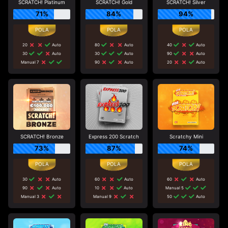
SCRATCH! Platinum
SCRATCH! Gold
SCRATCH! Silver
71%
84%
94%
20
Auto
80
Auto
40
Auto
30
Auto
30
Auto
90
Auto
Manual 7
90
Auto
20
Auto
SCRATCH! Bronze
Express 200 Scratch
Scratchy Mini
73%
87%
74%
30
Auto
60
Auto
60
Auto
90
Auto
10
Auto
Manual 5
Manual 3
Manual 9
50
Auto