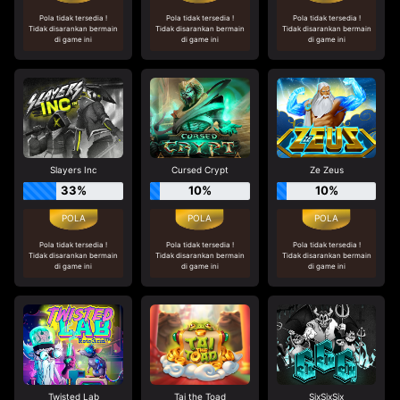
Pola tidak tersedia !
Pola tidak tersedia !
Pola tidak tersedia !
Tidak disarankan bermain
Tidak disarankan bermain
Tidak disarankan bermain
di game ini
di game ini
di game ini
Slayers Inc
Cursed Crypt
Ze Zeus
33%
10%
10%
Pola tidak tersedia !
Pola tidak tersedia !
Pola tidak tersedia !
Tidak disarankan bermain
Tidak disarankan bermain
Tidak disarankan bermain
di game ini
di game ini
di game ini
Twisted Lab
Tai the Toad
SixSixSix