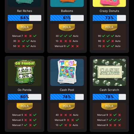
Rat Riches
Balloons
Crazy Donuts
64%
61%
73%
Manual 7
30
Auto
90
Auto
30
Auto
10
Auto
90
Auto
50
Auto
Manual 9
70
Auto
Go Panda
Cash Pool
Cash Scratch
60%
74%
78%
Manual 5
40
Auto
Manual 9
Manual 3
Manual 9
Manual 7
Manual 7
10
Auto
Manual 9