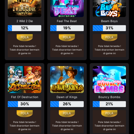
2 Wild 2 Die
Feel The Beat
Beam Boys
12%
19%
31%
Pola tidak tersedia !
Pola tidak tersedia !
Pola tidak tersedia !
Tidak disarankan bermain
Tidak disarankan bermain
Tidak disarankan bermain
di game ini
di game ini
di game ini
Fist Of Destruction
Dawn of Kings
Bouncy Bombs
30%
26%
21%
Pola tidak tersedia !
Pola tidak tersedia !
Pola tidak tersedia !
Tidak disarankan bermain
Tidak disarankan bermain
Tidak disarankan bermain
di game ini
di game ini
di game ini