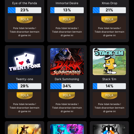
Eye of the Panda
Immortal Desire
Xmas Drop
23%
13%
21%
Pola tidak tersedia !
Pola tidak tersedia !
Pola tidak tersedia !
Tidak disarankan bermain
Tidak disarankan bermain
Tidak disarankan bermain
di game ini
di game ini
di game ini
Twenty-one
Dark Summoning
Stack 'Em
29%
34%
14%
Pola tidak tersedia !
Pola tidak tersedia !
Pola tidak tersedia !
Tidak disarankan bermain
Tidak disarankan bermain
Tidak disarankan bermain
di game ini
di game ini
di game ini