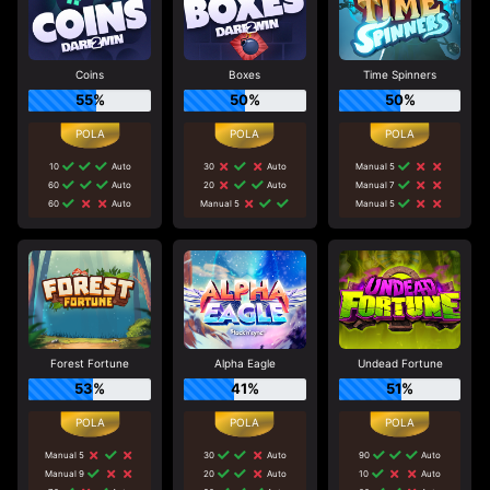
Coins
Boxes
Time Spinners
55%
50%
50%
10
Auto
30
Auto
Manual 5
60
Auto
20
Auto
Manual 7
60
Auto
Manual 5
Manual 5
Forest Fortune
Alpha Eagle
Undead Fortune
53%
41%
51%
Manual 5
30
Auto
90
Auto
Manual 9
20
Auto
10
Auto