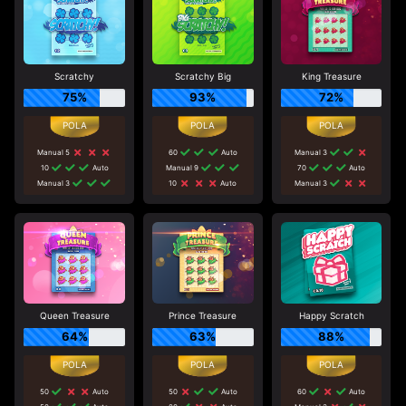
Scratchy
Scratchy Big
King Treasure
75%
93%
72%
Manual 5
60
Auto
Manual 3
10
Auto
Manual 9
70
Auto
Manual 3
10
Auto
Manual 3
Queen Treasure
Prince Treasure
Happy Scratch
64%
63%
88%
50
Auto
50
Auto
60
Auto