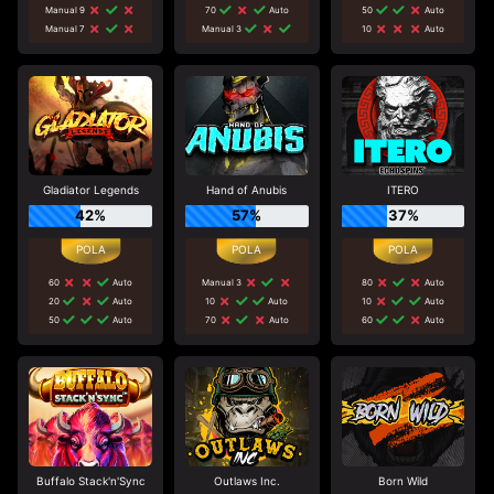
Manual 9
70
Auto
50
Auto
Manual 7
Manual 3
10
Auto
Gladiator Legends
Hand of Anubis
ITERO
42%
57%
37%
60
Auto
Manual 3
80
Auto
20
Auto
10
Auto
10
Auto
50
Auto
70
Auto
60
Auto
Buffalo Stack'n'Sync
Outlaws Inc.
Born Wild