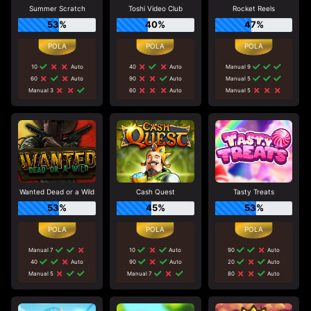
Summer Scratch
Toshi Video Club
Rocket Reels
53%
40%
47%
10
Auto
40
Auto
Manual 9
60
Auto
90
Auto
Manual 5
Manual 3
60
Auto
Manual 5
Wanted Dead or a Wild
Cash Quest
Tasty Treats
53%
45%
53%
Manual 7
10
Auto
90
Auto
40
Auto
90
Auto
20
Auto
Manual 5
Manual 7
80
Auto