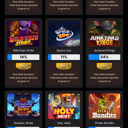
Pola tidak tersedia !
Pola tidak tersedia !
Pola tidak tersedia !
Tidak disarankan bermain
Tidak disarankan bermain
Tidak disarankan bermain
di game ini
di game ini
di game ini
Wild Dojo Strike
Space Zoo
Junkyard Kings
14%
11%
34%
Pola tidak tersedia !
Pola tidak tersedia !
Pola tidak tersedia !
Tidak disarankan bermain
Tidak disarankan bermain
Tidak disarankan bermain
di game ini
di game ini
di game ini
Shadow Strike
Holy Heist
Pickle Bandits