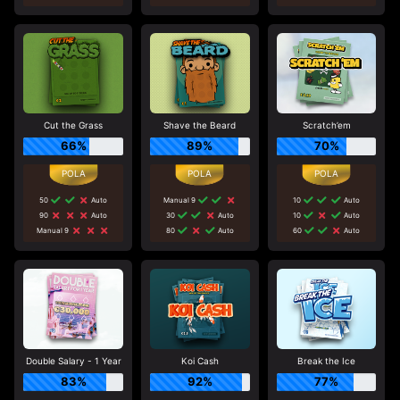
Cut the Grass
Shave the Beard
Scratch’em
66%
89%
70%
50
Auto
Manual 9
10
Auto
90
Auto
30
Auto
10
Auto
Manual 9
80
Auto
60
Auto
Double Salary - 1 Year
Koi Cash
Break the Ice
83%
92%
77%