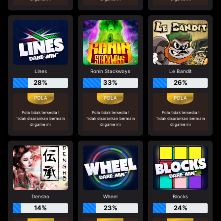
Lines
Ronin Stackways
Le Bandit
28%
33%
26%
Pola tidak tersedia !
Pola tidak tersedia !
Pola tidak tersedia !
Tidak disarankan bermain
Tidak disarankan bermain
Tidak disarankan bermain
di game ini
di game ini
di game ini
Densho
Wheel
Blocks
14%
23%
24%