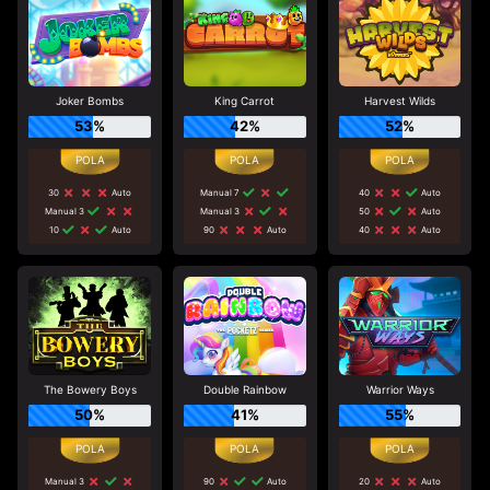
Joker Bombs
King Carrot
Harvest Wilds
53%
42%
52%
30
Auto
Manual 7
40
Auto
Manual 3
Manual 3
50
Auto
10
Auto
90
Auto
40
Auto
The Bowery Boys
Double Rainbow
Warrior Ways
50%
41%
55%
Manual 3
90
Auto
20
Auto