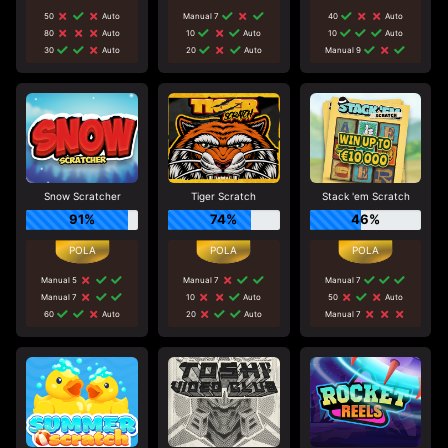
50
Auto
Manual 7
40
Auto
80
Auto
10
Auto
10
Auto
30
Auto
20
Auto
Manual 9
Snow Scratcher
Tiger Scratch
Stack 'em Scratch
91%
74%
46%
Manual 5
Manual 7
Manual 7
Manual 7
10
Auto
50
Auto
60
Auto
20
Auto
Manual 7