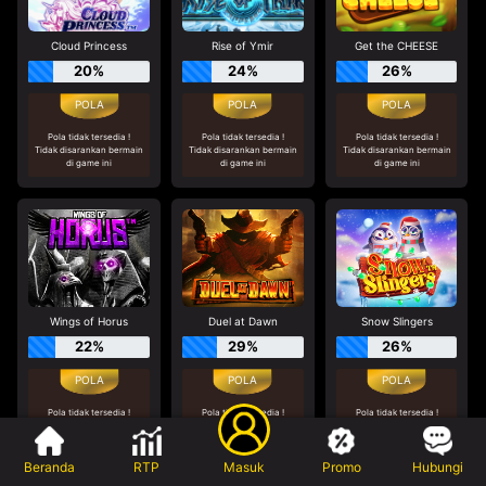
Cloud Princess
Rise of Ymir
Get the CHEESE
20%
24%
26%
Pola tidak tersedia !
Pola tidak tersedia !
Pola tidak tersedia !
Tidak disarankan bermain
Tidak disarankan bermain
Tidak disarankan bermain
di game ini
di game ini
di game ini
Wings of Horus
Duel at Dawn
Snow Slingers
22%
29%
26%
Pola tidak tersedia !
Pola tidak tersedia !
Pola tidak tersedia !
Tidak disarankan bermain
Tidak disarankan bermain
Tidak disarankan bermain
di game ini
di game ini
di game ini
Beranda
RTP
Masuk
Promo
Hubungi