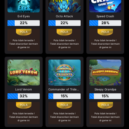
Evil Eyes
Octo Attack
Speed Crash
22%
22%
28%
Pola tidak tersedia !
Pola tidak tersedia !
Pola tidak tersedia !
Tidak disarankan bermain
Tidak disarankan bermain
Tidak disarankan bermain
di game ini
di game ini
di game ini
Lord Venom
Commander of Tridents
Sleepy Grandpa
32%
15%
15%
Pola tidak tersedia !
Pola tidak tersedia !
Pola tidak tersedia !
Tidak disarankan bermain
Tidak disarankan bermain
Tidak disarankan bermain
di game ini
di game ini
di game ini